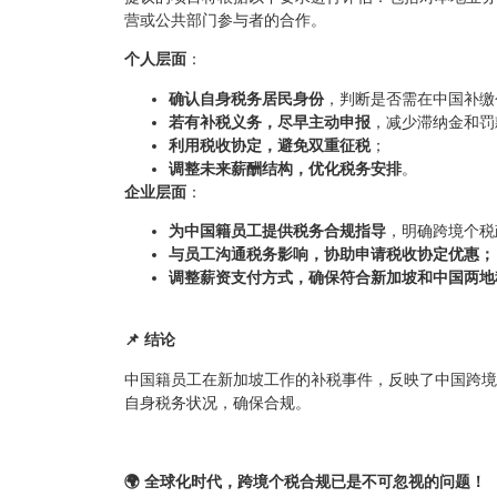
营或公共部门参与者的合作。
个人层面
：
确认自身税务居民身份
，判断是否需在中国补缴
若有补税义务，尽早主动申报
，减少滞纳金和罚
利用税收协定，避免双重征税
；
调整未来薪酬结构，优化税务安排
。
企业层面
：
为中国籍员工提供税务合规指导
，明确跨境个税
与员工沟通税务影响，协助申请税收协定优惠；
调整薪资支付方式，确保符合新加坡和中国两地
📌 结论
中国籍员工在新加坡工作的补税事件，反映了中国跨境
自身税务状况，确保合规。
🌍 全球化时代，跨境个税合规已是不可忽视的问题！