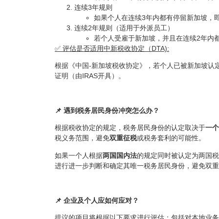
连续3年规则
如果个人在连续3年内都有停留新加坡，即
连续2年规则（适用于外派员工）
若个人受雇于新加坡，并且在连续2年内
✅ 评估是否适用中新税收协定（DTA):
根据《中国-新加坡税收协定》，若个人已被新加坡认定
证明（由IRAS开具）。
📌 遇到税务居民身份冲突怎么办？
根据税收协定的规定，税务居民身份的认定取决于
一个
税义务范围，避免
双重征税
或税务套利的可能性。
如果一个人根据
两国国内法
的规定同时被认定为两国税
进行进一步判断和确定其唯一税务居民身份，避免双重
📌 企业及个人应如何应对？
提议的项目将根据以下要求进行评估：包括对本地业务