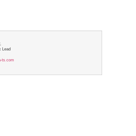
,
x Lead
-ts.com