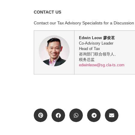
CONTACT US
Contact our Tax Advisory Specialists for a Discussion
Edwin Leow 廖俊茗
Co-Advisory Leader
Head of Tax
咨询部门联合领导人、
税务总监
edwinleow@sg.cla-ts.com