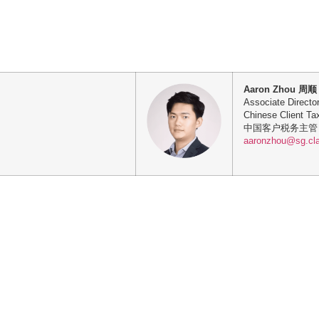
Aaron Zhou 周顺
Associate Director
Chinese Client Ta
中国客户税务主管
aaronzhou@sg.cla