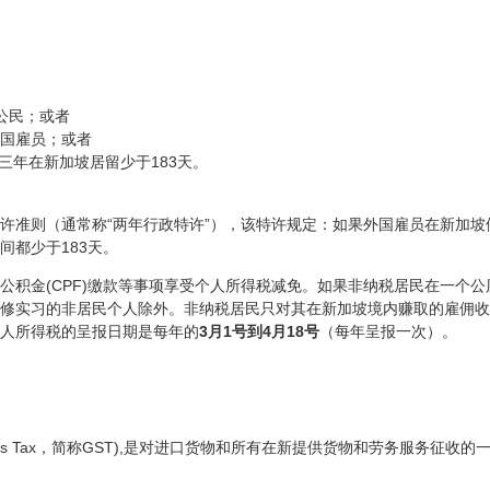
公民；或者
外国雇员；或者
三年在新加坡居留少于183天。
许准则（通常称“两年行政特许”），该特许规定：如果外国雇员在新加坡
间都少于183天。
公积金(CPF)缴款等事项享受个人所得税减免。如果非纳税居民在一个公
修实习的非居民个人除外。非纳税居民只对其在新加坡境内赚取的雇佣收
人所得税的呈报日期是每年的
3月1号到4月18号
（每年呈报一次）。
rvices Tax，简称GST),是对进口货物和所有在新提供货物和劳务服